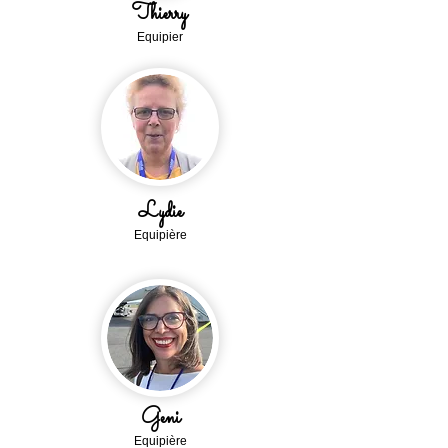
Thierry
Equipi
er
Lydie
Equipière
Geni
Equipière