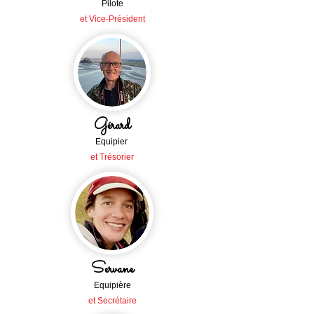
Pilote
et Vice-Président
Gérard
Equipier
et Tré
sorier
Servane
Equipière
et Secrétaire