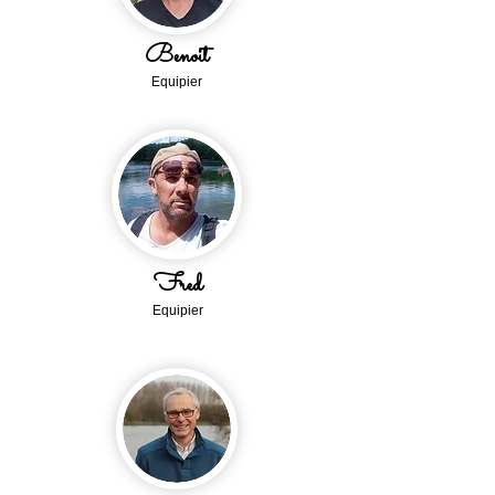
Benoit
Equipi
er
Fred
Equipier